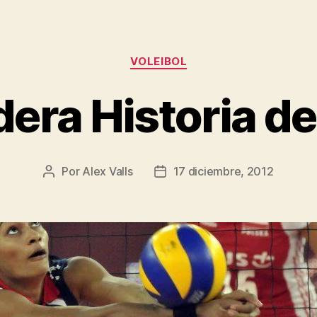
Categorías
VOLEIBOL
era Historia de
Por
Alex Valls
17 diciembre, 2012
Autor
Fecha
de
de
la
la
entrada
entrada