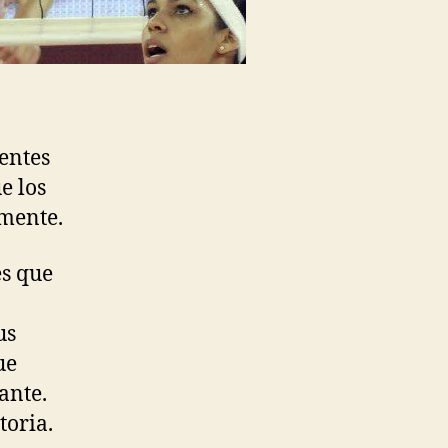
rentes
e los
amente.
es que
us
ue
ante.
toria.