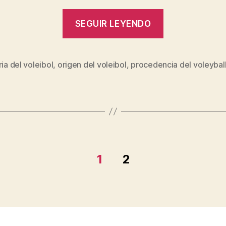
“La
SEGUIR LEYENDO
verdadera
Historia
del
ria del voleibol
,
origen del voleibol
,
procedencia del voleybal
s
Voleibol”
1
2