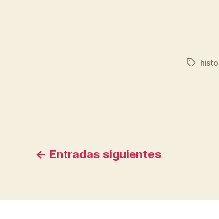
histo
Etiqueta
Paginación
←
Entradas
siguientes
de