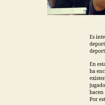
Es int
deport
deport
En est
ha enc
existe
jugado
hacen 
Por es