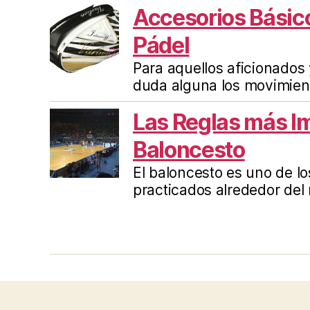
Accesorios Básic
Pádel
Para aquellos aficionados 
duda alguna los movimient
Las Reglas más I
Baloncesto
El baloncesto es uno de l
practicados alrededor del
© 2026
La Revista de PistaEnJuego.com