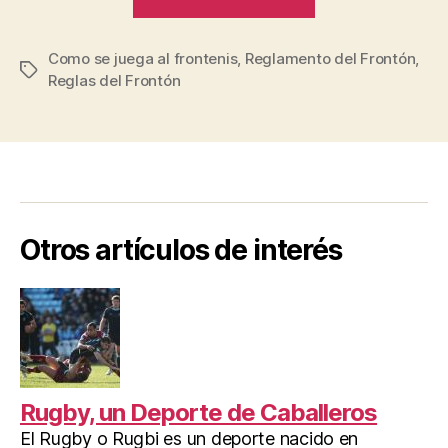
las
Reglas
Como se juega al frontenis
,
Reglamento del Frontón
del
,
Etiquetas
Reglas del Frontón
Frontón”
Otros artículos de interés
Rugby, un Deporte de Caballeros
El Rugby o Rugbi es un deporte nacido en