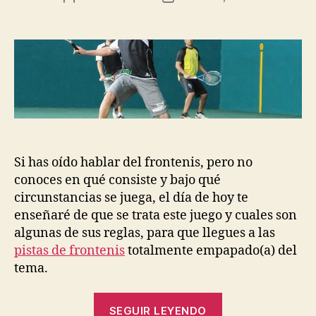
de
de
la
la
entrada
entrada
Si has oído hablar del frontenis, pero no
conoces en qué consiste y bajo qué
circunstancias se juega, el día de hoy te
enseñaré de que se trata este juego y cuales son
algunas de sus reglas, para que llegues a las
pistas de frontenis
totalmente empapado(a) del
tema.
“Las
SEGUIR LEYENDO