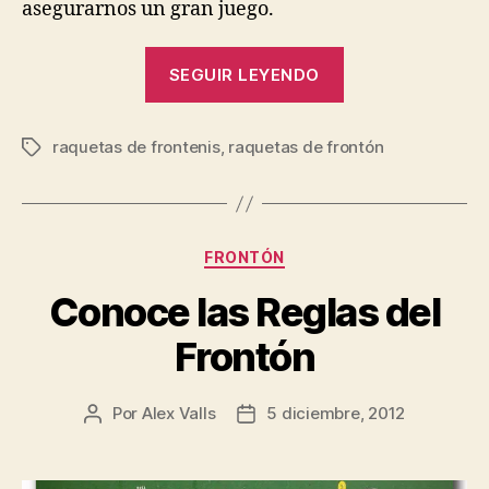
asegurarnos un gran juego.
“Las
SEGUIR LEYENDO
Mejores
Raquetas
raquetas de frontenis
,
raquetas de frontón
de
Etiquetas
Frontenis”
Categorías
FRONTÓN
Conoce las Reglas del
Frontón
Por
Alex Valls
5 diciembre, 2012
Autor
Fecha
de
de
la
la
entrada
entrada