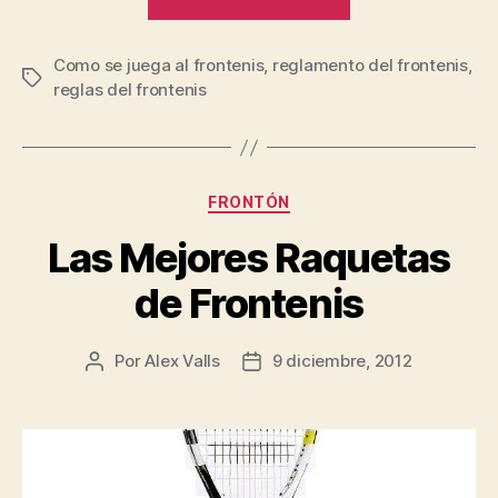
Reglas
del
Como se juega al frontenis
,
reglamento del frontenis
Frontenis”
,
Etiquetas
reglas del frontenis
Categorías
FRONTÓN
Las Mejores Raquetas
de Frontenis
Por
Alex Valls
9 diciembre, 2012
Autor
Fecha
de
de
la
la
entrada
entrada