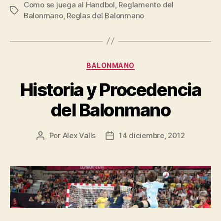
Como se juega al Handbol
,
Reglamento del
Reglas
Etiquetas
Balonmano
,
Reglas del Balonmano
del
Balonmano?”
Categorías
BALONMANO
Historia y Procedencia
del Balonmano
Por
Alex Valls
14 diciembre, 2012
Autor
Fecha
de
de
la
la
entrada
entrada