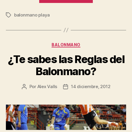
del
balonmano playa
Balonmano
Etiquetas
Playa”
Categorías
BALONMANO
¿Te sabes las Reglas del
Balonmano?
Por
Alex Valls
14 diciembre, 2012
Autor
Fecha
de
de
la
la
entrada
entrada