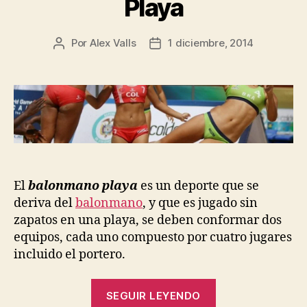
Playa
Por
Alex Valls
1 diciembre, 2014
Autor
Fecha
de
de
la
la
entrada
entrada
El
balonmano playa
es un deporte que se
deriva del
balonmano
, y que es jugado sin
zapatos en una playa, se deben conformar dos
equipos, cada uno compuesto por cuatro jugares
incluido el portero.
“El
SEGUIR LEYENDO
Auge