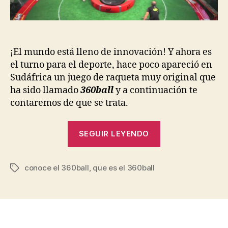
¡El mundo está lleno de innovación! Y ahora es
el turno para el deporte, hace poco apareció en
Sudáfrica un juego de raqueta muy original que
ha sido llamado
360ball
y a continuación te
contaremos de que se trata.
“¿Qué
SEGUIR LEYENDO
es
el
conoce el 360ball
,
que es el 360ball
360ball?”
Etiquetas