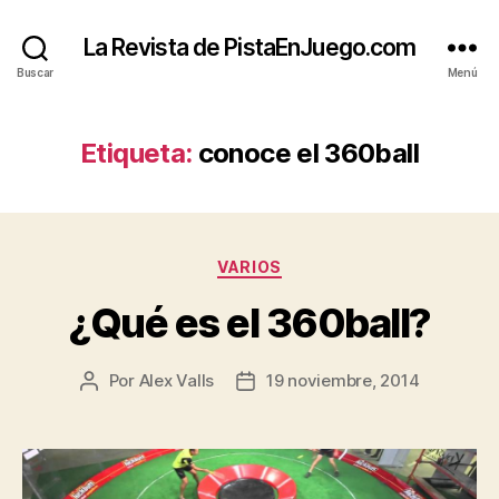
La Revista de PistaEnJuego.com
Buscar
Menú
Etiqueta:
conoce el 360ball
Categorías
VARIOS
¿Qué es el 360ball?
Por
Alex Valls
19 noviembre, 2014
Autor
Fecha
de
de
la
la
entrada
entrada