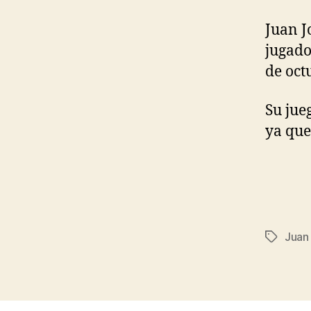
Juan J
jugado
de oct
Su jue
ya que
Juan
Etiqueta