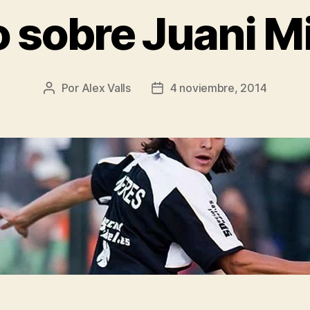
 sobre Juani M
Por
Alex Valls
4 noviembre, 2014
Autor
Fecha
de
de
la
la
entrada
entrada