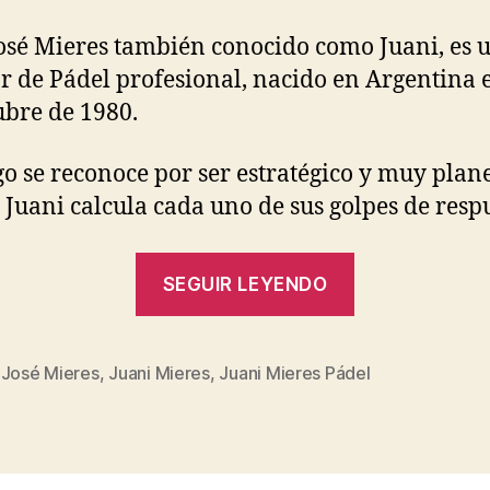
osé Mieres también conocido como Juani, es 
r de Pádel profesional, nacido en Argentina e
ubre de 1980.
go se reconoce por ser estratégico y muy plan
 Juani calcula cada uno de sus golpes de resp
“Todo
SEGUIR LEYENDO
sobre
Juani
Mieres”
 José Mieres
,
Juani Mieres
,
Juani Mieres Pádel
s