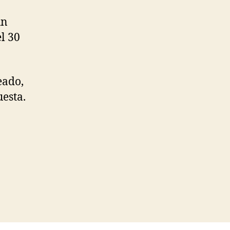
un
l 30
eado,
uesta.