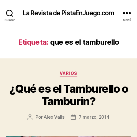
La Revista de PistaEnJuego.com
Buscar
Menú
Etiqueta:
que es el tamburello
Categorías
VARIOS
¿Qué es el Tamburello o
Tamburin?
Por
Alex Valls
7 marzo, 2014
Autor
Fecha
de
de
la
la