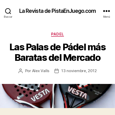
La Revista de PistaEnJuego.com
Buscar
Menú
Categorías
PADEL
Las Palas de Pádel más
Baratas del Mercado
Por
Alex Valls
13 noviembre, 2012
Autor
Fecha
de
de
la
la
entrada
entrada