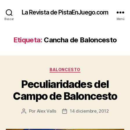
La Revista de PistaEnJuego.com
Buscar
Menú
Etiqueta:
Cancha de Baloncesto
Categorías
BALONCESTO
Peculiaridades del
Campo de Baloncesto
Por
Alex Valls
14 diciembre, 2012
Autor
Fecha
de
de
la
la