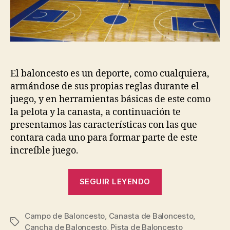
entrada
entrada
El baloncesto es un deporte, como cualquiera,
armándose de sus propias reglas durante el
juego, y en herramientas básicas de este como
la pelota y la canasta, a continuación te
presentamos las características con las que
contara cada uno para formar parte de este
increíble juego.
“Peculiaridade
SEGUIR LEYENDO
del
Campo
Campo de Baloncesto
,
Canasta de Baloncesto
de
,
Etiquetas
Cancha de Baloncesto
,
Pista de Baloncesto