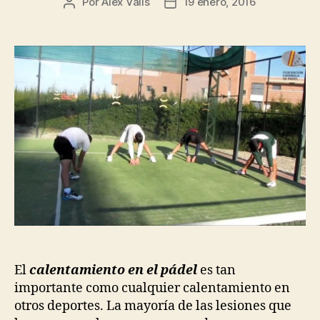
Por
Alex Valls
19 enero, 2016
Autor
Fecha
de
de
la
la
entrada
entrada
El
calentamiento en el pádel
es tan
importante como cualquier calentamiento en
otros deportes. La mayoría de las lesiones que