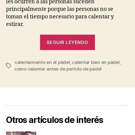
les ocurren a las personas suceden
principalmente porque las personas no se
toman el tiempo necesario para calentar y
estirar.
“La
SEGUIR LEYENDO
Importancia
del
calentamiento en el pádel
,
calentar bien en pádel
Calentamiento
,
Etiquetas
como calentar antes de partido de pádel
en
el
Pádel”
Otros artículos de interés