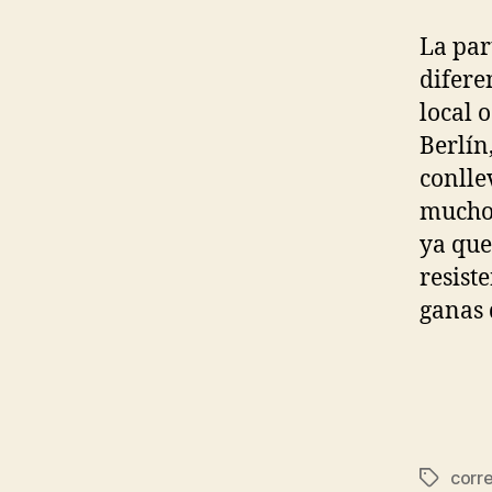
La par
difere
local 
Berlín
conlle
muchos
ya que 
resiste
ganas 
corre
Etiqueta