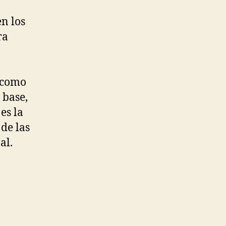
n los
ra
l como
 base,
es la
 de las
al.