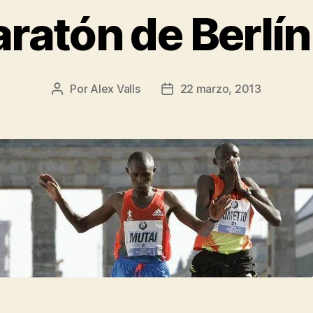
ratón de Berlí
Por
Alex Valls
22 marzo, 2013
Autor
Fecha
de
de
la
la
entrada
entrada