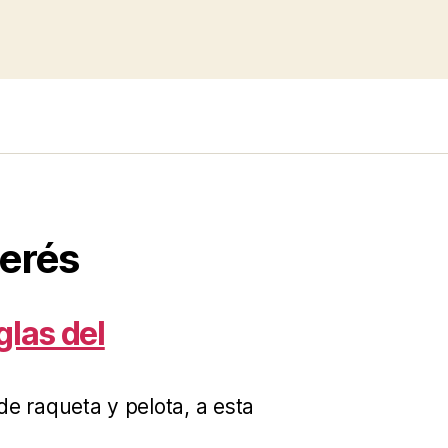
2013”
terés
glas del
e raqueta y pelota, a esta