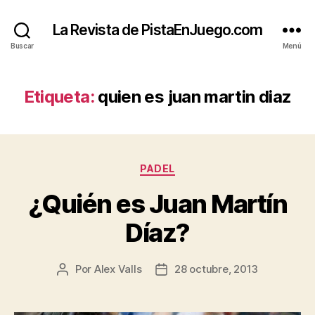
La Revista de PistaEnJuego.com
Buscar
Menú
Etiqueta:
quien es juan martin diaz
Categorías
PADEL
¿Quién es Juan Martín
Díaz?
Por
Alex Valls
28 octubre, 2013
Autor
Fecha
de
de
la
la