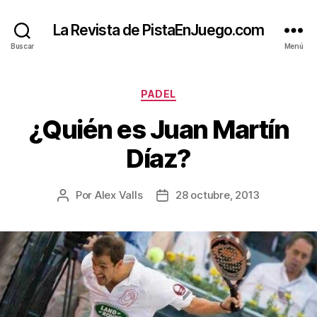
La Revista de PistaEnJuego.com
Buscar
Menú
Categorías
PADEL
¿Quién es Juan Martín
Díaz?
Por
Alex Valls
28 octubre, 2013
Autor
Fecha
de
de
la
la
entrada
entrada