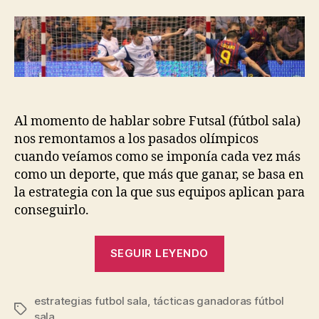
la
la
entrada
entrada
Al momento de hablar sobre Futsal (fútbol sala)
nos remontamos a los pasados olímpicos
cuando veíamos como se imponía cada vez más
como un deporte, que más que ganar, se basa en
la estrategia con la que sus equipos aplican para
conseguirlo.
“Estrategias
SEGUIR LEYENDO
Ganadoras
del
estrategias futbol sala
,
tácticas ganadoras fútbol
Fútbol
Etiquetas
sala