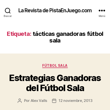
La Revista de PistaEnJuego.com
Buscar
Menú
Etiqueta:
tácticas ganadoras fútbol
sala
Categorías
FÚTBOL SALA
Estrategias Ganadoras
del Fútbol Sala
Por
Alex Valls
12 noviembre, 2013
Autor
Fecha
de
de