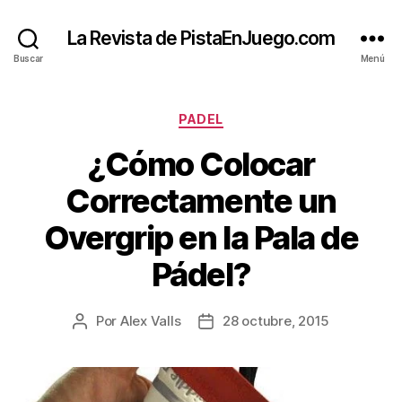
La Revista de PistaEnJuego.com
Buscar
Menú
Categorías
PADEL
¿Cómo Colocar
Correctamente un
Overgrip en la Pala de
Pádel?
Por
Alex Valls
28 octubre, 2015
Autor
Fecha
de
de
la
la
entrada
entrada