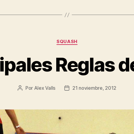
Categorías
SQUASH
ipales Reglas 
Por
Alex Valls
21 noviembre, 2012
Autor
Fecha
de
de
la
la
entrada
entrada