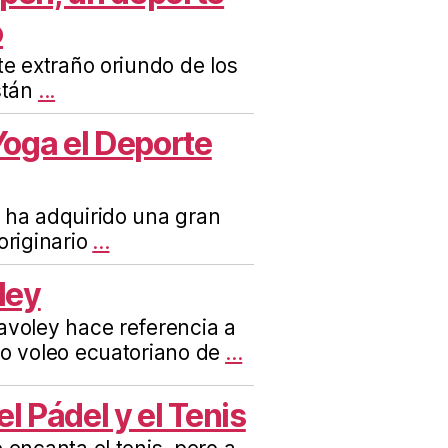
o
te extraño oriundo de los
stán
...
Yoga el Deporte
 ha adquirido una gran
originario
...
ley
avoley hace referencia a
 o voleo ecuatoriano de
...
el Pádel y el Tenis