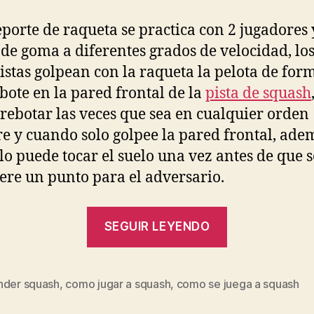
eporte de raqueta se practica con 2 jugadores
 de goma a diferentes grados de velocidad, lo
istas golpean con la raqueta la pelota de for
ebote en la pared frontal de la
pista de squash
rebotar las veces que sea en cualquier orden
e y cuando solo golpee la pared frontal, ade
olo puede tocar el suelo una vez antes de que s
ere un punto para el adversario.
“Cómo
SEGUIR LEYENDO
Jugar
al
Squash”
nder squash
,
como jugar a squash
,
como se juega a squash
s