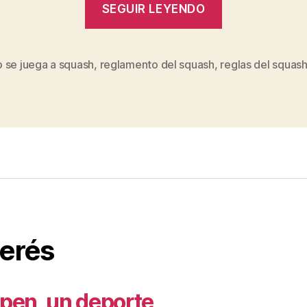
SEGUIR LEYENDO
Principales
Reglas
del
 se juega a squash
,
reglamento del squash
,
reglas del squas
s
Squash”
terés
ppen, un deporte