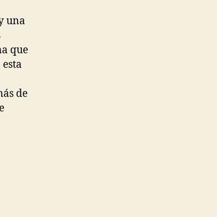
 y una
s
ma que
, esta
más de
e