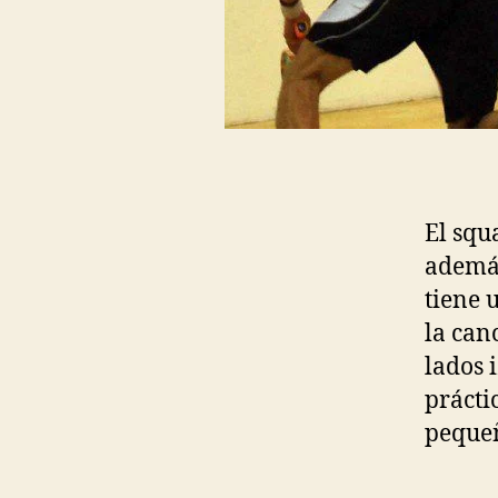
El squ
además
tiene 
la can
lados 
prácti
pequeñ