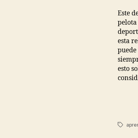
Este d
pelota
deport
esta r
puede 
siempr
esto s
consid
apre
Etiqueta