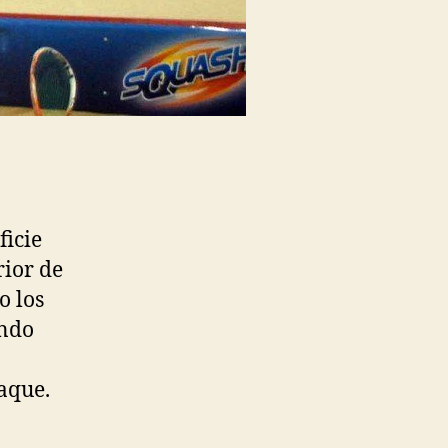
ficie
rior de
o los
ando
saque.