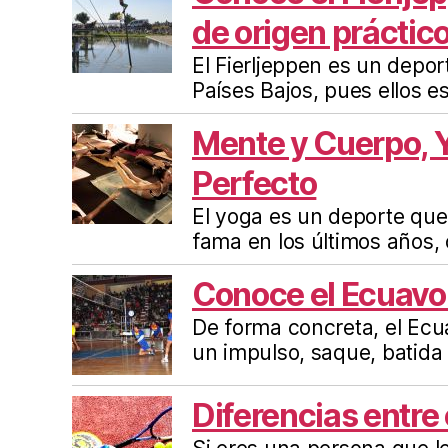
de origen práctic
El Fierljeppen es un depor
Países Bajos, pues ellos e
Mente y Cuerpo, 
Perfecto
El yoga es un deporte que
fama en los últimos años, 
Conoce el Ecuavo
De forma concreta, el Ecu
un impulso, saque, batida
Diferencias entre 