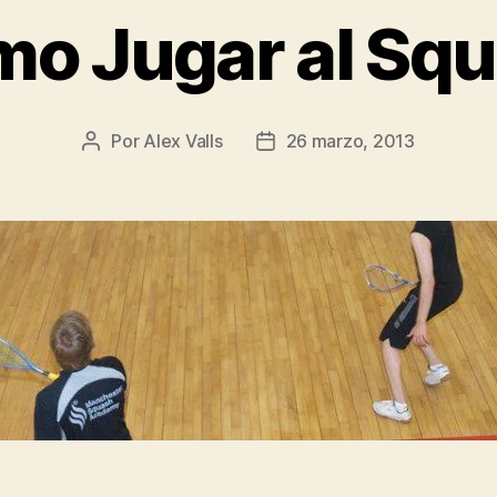
o Jugar al Sq
Por
Alex Valls
26 marzo, 2013
Autor
Fecha
de
de
la
la
entrada
entrada