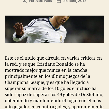
Por
Alex Valls
26 abril, 2013
Autor
Fecha
de
de
la
la
entrada
entrada
Este es el título que circula en varias críticas en
la red, y es que Cristiano Ronaldo se ha
mostrado mejor que nunca en la cancha
principalmente en los último juegos de la
Champions League, y es que ha llegado a
superar su marca de los 10 goles e incluso ha
sido capaz de superar los 49 goles de Di Stefano,
obteniendo y manteniendo el lugar con el más
alto jugador en cuanto a goles, y aparentemente