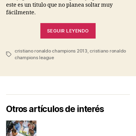
este es un titulo que no planea soltar muy
fácilmente.
“Cristiano
SEGUIR LEYENDO
Ronaldo
Extraordinario
cristiano ronaldo champions 2013
,
cristiano ronaldo
en
Etiquetas
champions league
la
Champions
League”
Otros artículos de interés