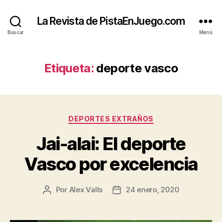
La Revista de PistaEnJuego.com
Buscar
Menú
Etiqueta:
deporte vasco
Categorías
DEPORTES EXTRAÑOS
Jai-alai: El deporte
Vasco por excelencia
Por
Alex Valls
24 enero, 2020
Autor
Fecha
de
de
la
la