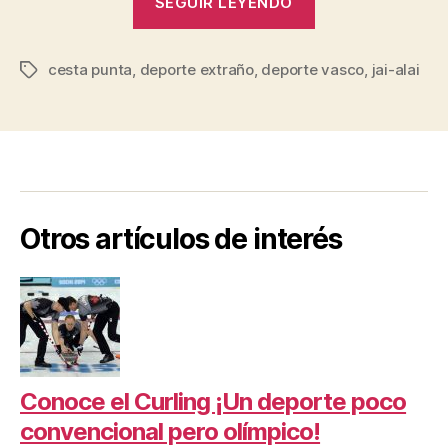
SEGUIR LEYENDO
alai:
El
cesta punta
,
deporte extraño
,
deporte vasco
deporte
,
jai-alai
Etiquetas
Vasco
por
excelencia”
Otros artículos de interés
Conoce el Curling ¡Un deporte poco
convencional pero olímpico!