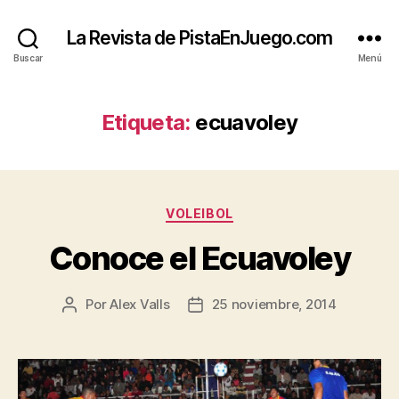
La Revista de PistaEnJuego.com
Buscar
Menú
Etiqueta:
ecuavoley
Categorías
VOLEIBOL
Conoce el Ecuavoley
Por
Alex Valls
25 noviembre, 2014
Autor
Fecha
de
de
la
la
entrada
entrada