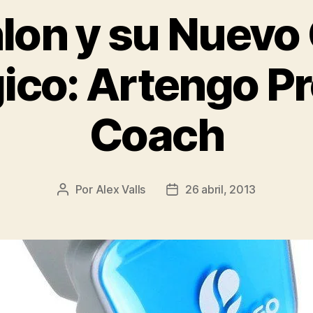
lon y su Nuevo
ico: Artengo Pr
Coach
Por
Alex Valls
26 abril, 2013
Autor
Fecha
de
de
la
la
entrada
entrada