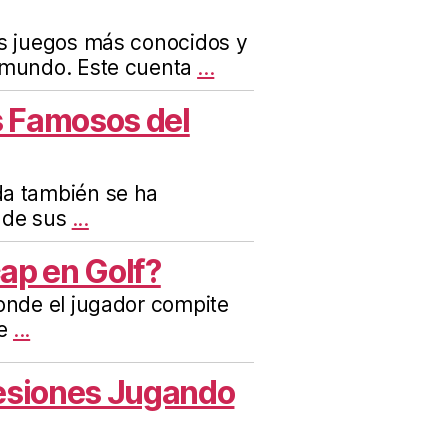
os juegos más conocidos y
 mundo. Este cuenta
...
 Famosos del
da también se ha
 de sus
...
ap en Golf?
donde el jugador compite
e
...
Lesiones Jugando