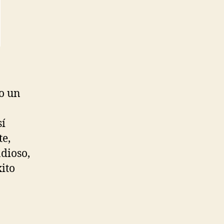
o un
sí
te,
ndioso,
ito