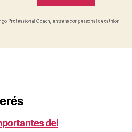
y
su
Nuevo
ngo Professional Coach
,
entrenador personal decathlon
s
Gadget
Tecnológico:
Artengo
Profesional
Coach”
terés
mportantes del