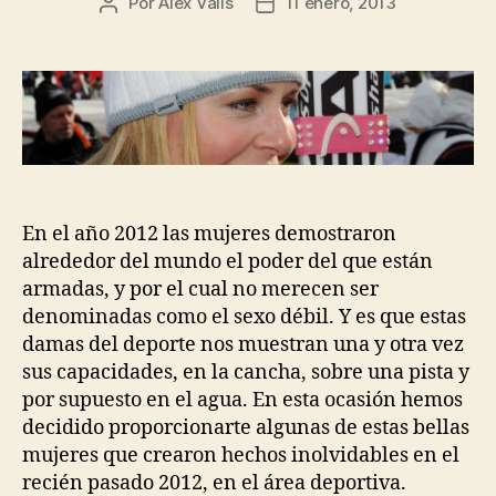
Por
Alex Valls
11 enero, 2013
Autor
Fecha
de
de
la
la
entrada
entrada
En el año 2012 las mujeres demostraron
alrededor del mundo el poder del que están
armadas, y por el cual no merecen ser
denominadas como el sexo débil. Y es que estas
damas del deporte nos muestran una y otra vez
sus capacidades, en la cancha, sobre una pista y
por supuesto en el agua. En esta ocasión hemos
decidido proporcionarte algunas de estas bellas
mujeres que crearon hechos inolvidables en el
recién pasado 2012, en el área deportiva.