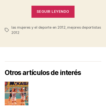
“Las
SEGUIR LEYENDO
Deportistas
que
las mujeres y el deporte en 2012
,
mejores deportistas
Deslumbraron
Etiquetas
2012
en
este
Año
2012”
Otros artículos de interés