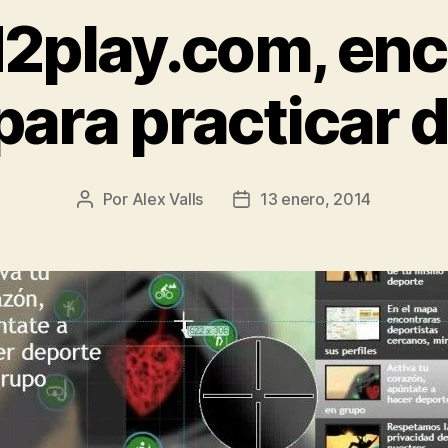
2play.com, en
para practicar 
Por
Alex Valls
13 enero, 2014
Autor
Fecha
de
de
la
la
entrada
entrada