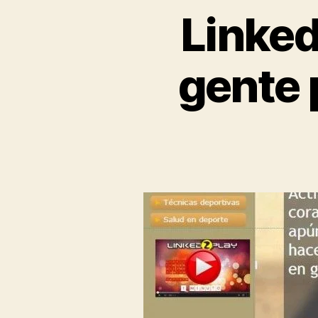
Linked
gente 