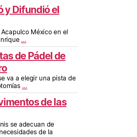
y Difundió el
n Acapulco México en el
Enrique
...
stas de Pádel de
ro
e va a elegir una pista de
otomías
...
vimentos de las
enis se adecuan de
necesidades de la