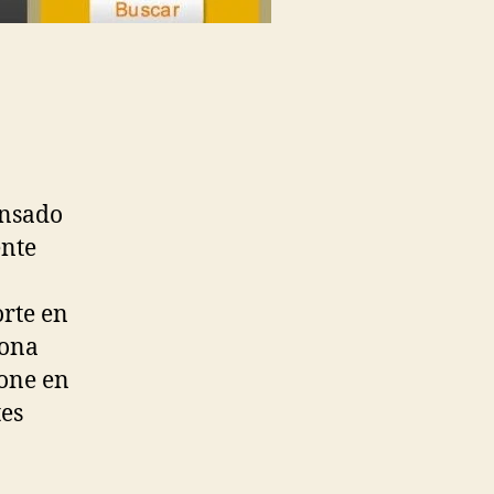
ensado
ente
orte en
lona
pone en
tes