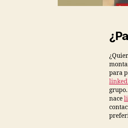
¿Pa
¿Quier
montar
para p
linked
grupo.
nace
l
contac
prefer