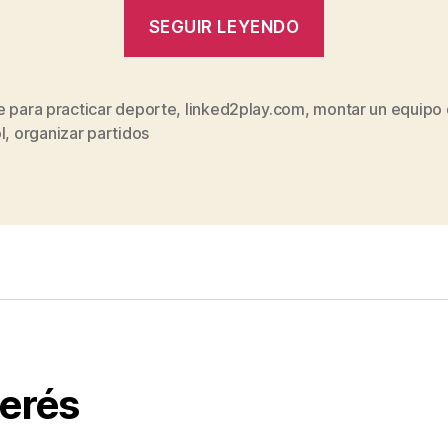
“Linked2pla
SEGUIR LEYENDO
encuentra
gente
para
e para practicar deporte
,
linked2play.com
,
montar un equipo
s
l
,
organizar partidos
practicar
deporte”
terés