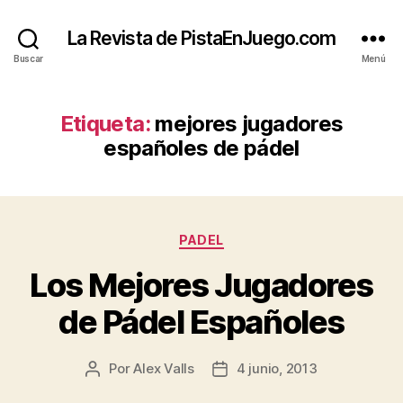
La Revista de PistaEnJuego.com
Buscar
Menú
Etiqueta:
mejores jugadores
españoles de pádel
Categorías
PADEL
Los Mejores Jugadores
de Pádel Españoles
Por
Alex Valls
4 junio, 2013
Autor
Fecha
de
de