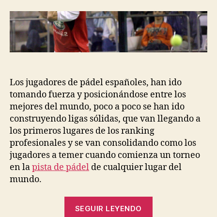
la
la
entrada
entrada
Los jugadores de pádel españoles, han ido
tomando fuerza y posicionándose entre los
mejores del mundo, poco a poco se han ido
construyendo ligas sólidas, que van llegando a
los primeros lugares de los ranking
profesionales y se van consolidando como los
jugadores a temer cuando comienza un torneo
en la
pista de pádel
de cualquier lugar del
mundo.
“Los
SEGUIR LEYENDO
Mejores