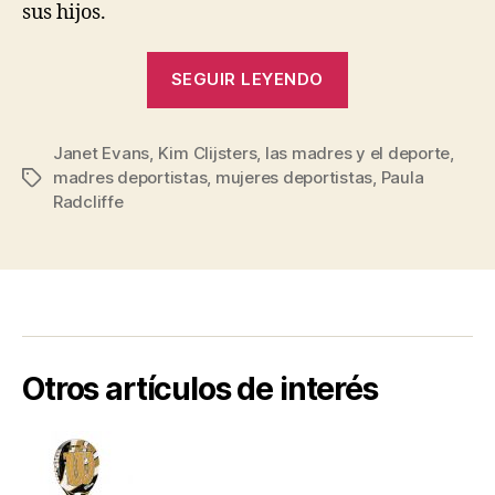
sus hijos.
“Mujeres
SEGUIR LEYENDO
en
el
Janet Evans
,
Kim Clijsters
,
las madres y el deporte
Deporte
,
madres deportistas
,
mujeres deportistas
,
Paula
Etiquetas
y
Radcliffe
También
Grandes
Madres”
Otros artículos de interés