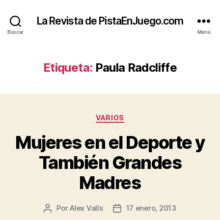
La Revista de PistaEnJuego.com
Buscar
Menú
Etiqueta:
Paula Radcliffe
Categorías
VARIOS
Mujeres en el Deporte y
También Grandes
Madres
Por
Alex Valls
17 enero, 2013
Autor
Fecha
de
de