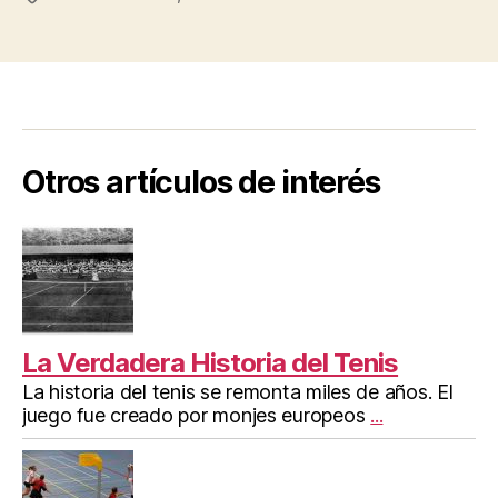
Platform
Tennis?”
Otros artículos de interés
La Verdadera Historia del Tenis
La historia del tenis se remonta miles de años. El
juego fue creado por monjes europeos
...