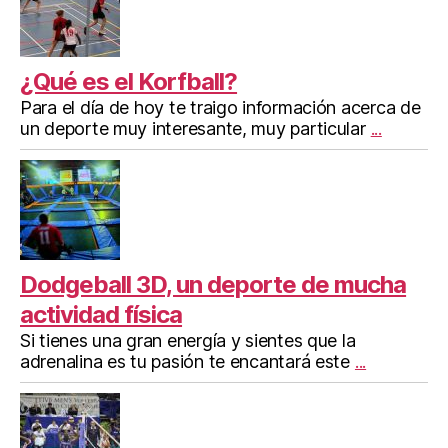
¿Qué es el Korfball?
Para el día de hoy te traigo información acerca de
un deporte muy interesante, muy particular
...
Dodgeball 3D, un deporte de mucha
actividad física
Si tienes una gran energía y sientes que la
adrenalina es tu pasión te encantará este
...