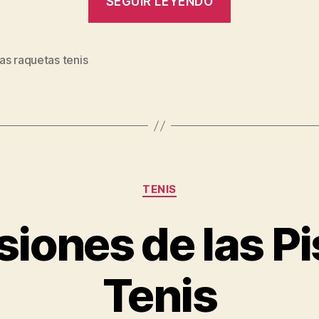
SEGUIR LEYENDO
mejores
Marcas
de
as raquetas tenis
s
Raquetas
de
Tenis”
Categorías
TENIS
iones de las Pi
Tenis