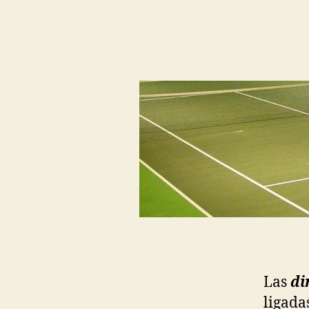
Las
di
ligada