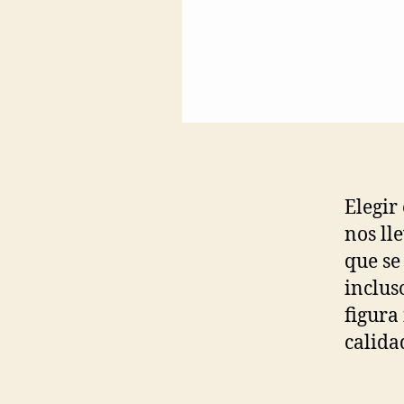
Elegir
nos ll
que se
inclus
figura
calida