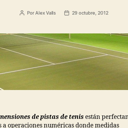
Por
Alex Valls
29 octubre, 2012
Autor
Fecha
de
de
la
la
entrada
entrada
mensiones de pistas de tenis
están perfecta
s a operaciones numéricas donde medidas