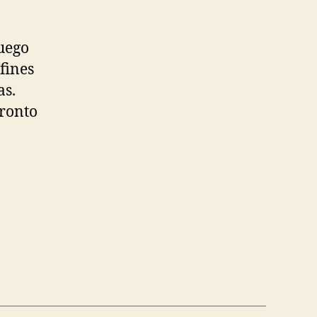
juego
fines
as.
Pronto