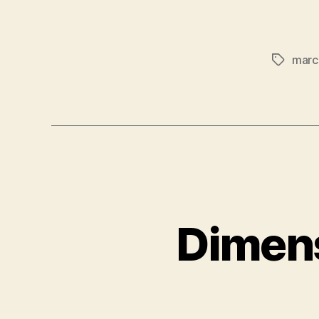
marc
Etiqueta
Dimens