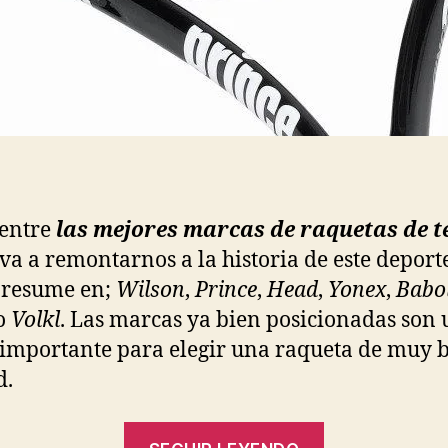
 entre
las mejores marcas de raquetas de t
eva a remontarnos a la historia de este deporte
 resume en;
Wilson
,
Prince
,
Head
,
Yonex
,
Babo
o
Volkl
. Las marcas ya bien posicionadas son
 importante para elegir una raqueta de muy 
d.
“Las