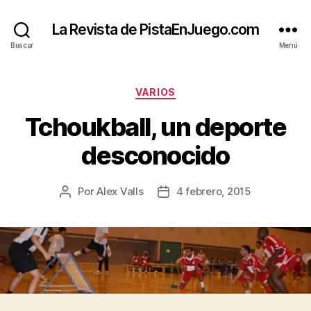
La Revista de PistaEnJuego.com
Buscar
Menú
Categorías
VARIOS
Tchoukball, un deporte
desconocido
Por
Alex Valls
4 febrero, 2015
Autor
Fecha
de
de
la
la
entrada
entrada