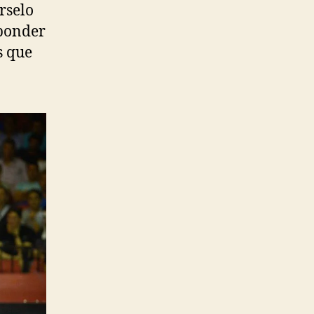
rselo
sponder
s que