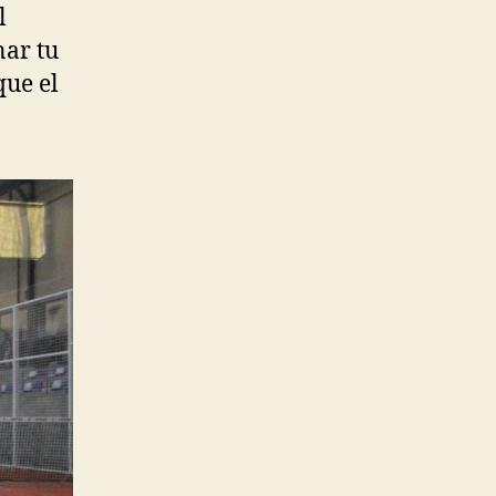
l
nar tu
que el