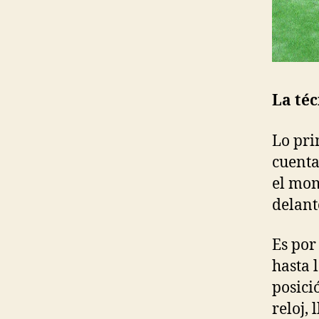
La téc
Lo pri
cuenta
el mom
delant
Es por
hasta 
posici
reloj,