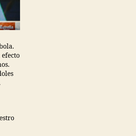
bola.
 efecto
mos.
doles
.
estro