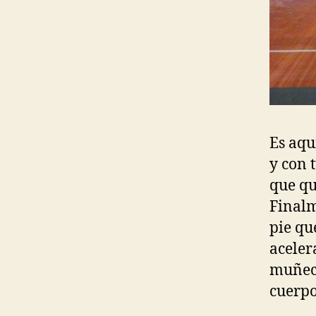
Es aqu
y con 
que qu
Finalm
pie qu
aceler
muñeca
cuerpo