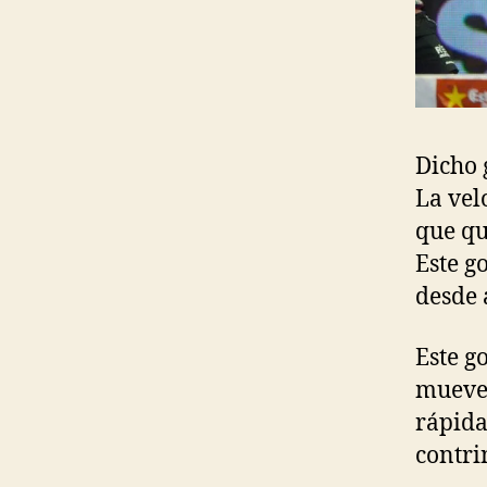
Dicho 
La vel
que qu
Este g
desde 
Este g
mueve 
rápida
contri