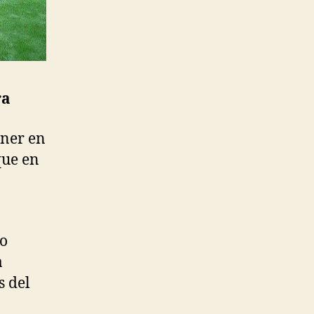
ra
ener en
 que en
po
a
s del