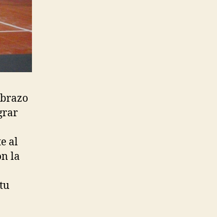
 brazo
grar
e al
on la
tu