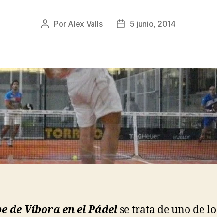
Por
Alex Valls
5 junio, 2014
Autor
Fecha
de
de
la
la
entrada
entrada
pe de Víbora en el Pádel
se trata de uno de lo