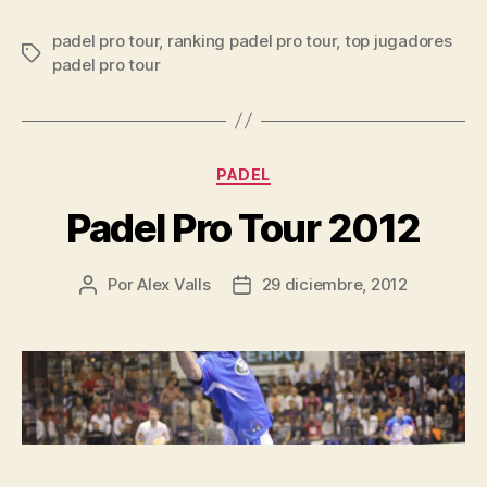
Jugadores
padel pro tour
,
ranking padel pro tour
,
Pádel
top jugadores
Etiquetas
padel pro tour
Pro
Tour”
Categorías
PADEL
Padel Pro Tour 2012
Por
Alex Valls
29 diciembre, 2012
Autor
Fecha
de
de
la
la
entrada
entrada