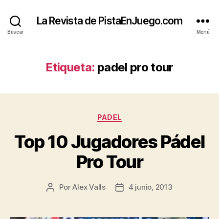
La Revista de PistaEnJuego.com
Buscar
Menú
Etiqueta:
padel pro tour
Categorías
PADEL
Top 10 Jugadores Pádel
Pro Tour
Por
Alex Valls
4 junio, 2013
Autor
Fecha
de
de
la
la