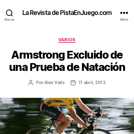
La Revista de PistaEnJuego.com
Buscar
Menú
Categorías
VARIOS
Armstrong Excluido de
una Prueba de Natación
Por
Alex Valls
11 abril, 2013
Autor
Fecha
de
de
la
la
entrada
entrada