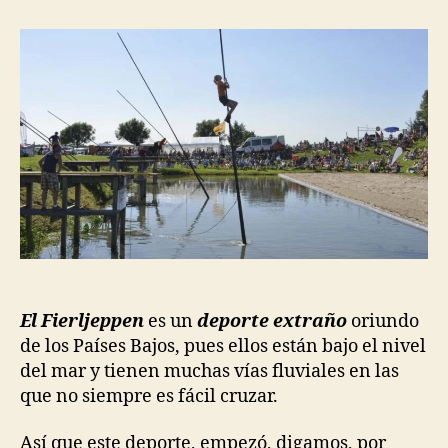
la
la
entrada
entrada
El Fierljeppen
es un
deporte extraño
oriundo
de los Países Bajos, pues ellos están bajo el nivel
del mar y tienen muchas vías fluviales en las
que no siempre es fácil cruzar.
Así que este deporte, empezó, digamos, por