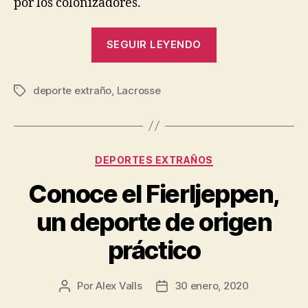
por los colonizadores.
“Lacrosse:
SEGUIR LEYENDO
El
extraño
deporte extraño
,
Lacrosse
deporte
Etiquetas
de
los
nativos
Categorías
DEPORTES EXTRAÑOS
americanos
para
Conoce el Fierljeppen,
el
un deporte de origen
mundo”
práctico
Por
Alex Valls
30 enero, 2020
Autor
Fecha
de
de