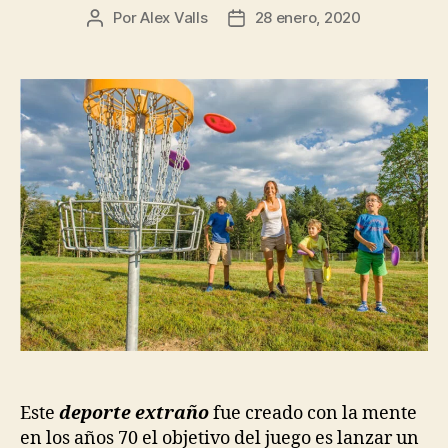
Por
Alex Valls
28 enero, 2020
Autor
Fecha
de
de
la
la
entrada
entrada
Este
deporte extraño
fue creado con la mente
en los años 70 el objetivo del juego es lanzar un