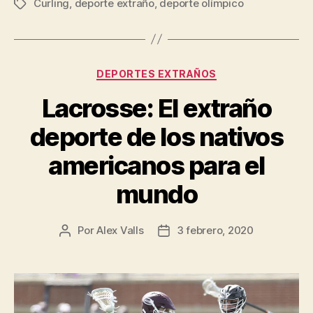
Curling
,
deporte extraño
,
deporte olímpico
¡Un
Etiquetas
deporte
poco
convencional
Categorías
DEPORTES EXTRAÑOS
pero
olímpico!”
Lacrosse: El extraño
deporte de los nativos
americanos para el
mundo
Por
Alex Valls
3 febrero, 2020
Autor
Fecha
de
de
la
la
entrada
entrada