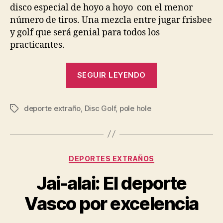
disco especial de hoyo a hoyo con el menor
número de tiros. Una mezcla entre jugar frisbee
y golf que será genial para todos los
practicantes.
“El
SEGUIR LEYENDO
Disc
Golf,
deporte extraño
,
Disc Golf
,
pole hole
un
Etiquetas
deporte
para
todos”
Categorías
DEPORTES EXTRAÑOS
Jai-alai: El deporte
Vasco por excelencia