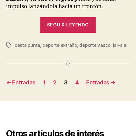
impulso lanzándola hacia un frontón.
“Jai-
SEGUIR LEYENDO
alai:
El
cesta punta
,
deporte extraño
,
deporte vasco
deporte
,
jai-alai
Etiquetas
Vasco
por
excelencia”
Paginación
←
Entradas
1
2
3
4
Entradas
→
de
entradas
Otros artículos de interés