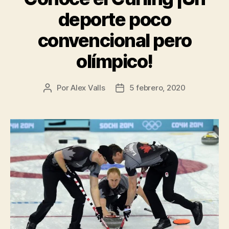
deporte poco
convencional pero
olímpico!
Por
Alex Valls
5 febrero, 2020
Autor
Fecha
de
de
la
la
entrada
entrada