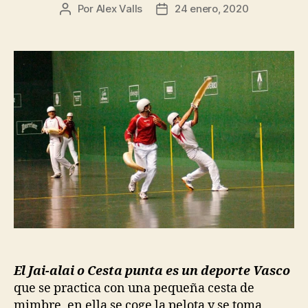
Por
Alex Valls
24 enero, 2020
Autor
Fecha
de
de
la
la
entrada
entrada
El Jai-alai o Cesta punta es un deporte Vasco
que se practica con una pequeña cesta de
mimbre, en ella se coge la pelota y se toma