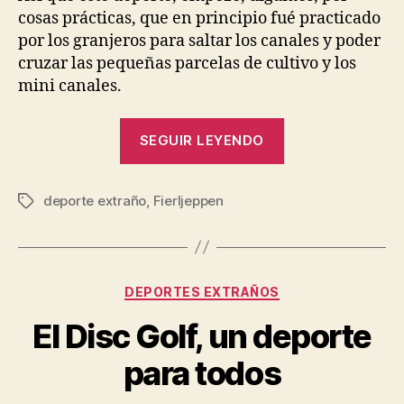
cosas prácticas, que en principio fué practicado
por los granjeros para saltar los canales y poder
cruzar las pequeñas parcelas de cultivo y los
mini canales.
“Conoce
SEGUIR LEYENDO
el
Fierljeppen,
deporte extraño
,
Fierljeppen
un
Etiquetas
deporte
de
origen
Categorías
DEPORTES EXTRAÑOS
práctico”
El Disc Golf, un deporte
para todos